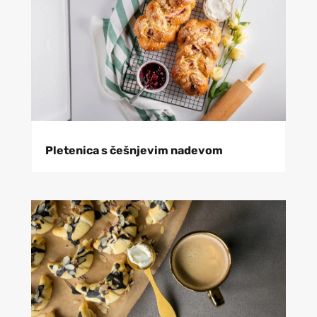
Pletenica s češnjevim nadevom