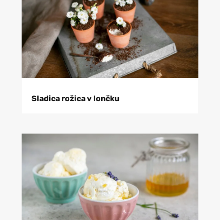
Sladica rožica v lončku