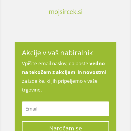
mojsircek.si
Akcije v vaš nabiralnik
Vpišite email naslov, da boste
vedno
na tekočem z
akcijam
i in
novostmi
za izdelke, ki jih pripeljemo v vaše
trgovine.
Naročam se