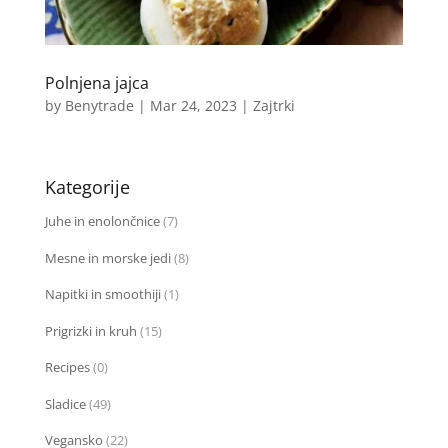
Polnjena jajca
by
Benytrade
|
Mar 24, 2023
|
Zajtrki
Kategorije
Juhe in enolončnice
(7)
Mesne in morske jedi
(8)
Napitki in smoothiji
(1)
Prigrizki in kruh
(15)
Recipes
(0)
Sladice
(49)
Vegansko
(22)