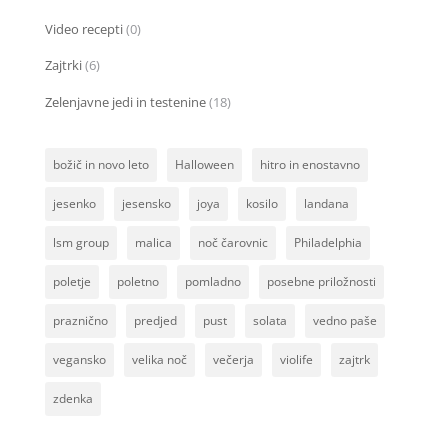
Video recepti
(0)
Zajtrki
(6)
Zelenjavne jedi in testenine
(18)
božič in novo leto
Halloween
hitro in enostavno
jesenko
jesensko
joya
kosilo
landana
lsm group
malica
noč čarovnic
Philadelphia
poletje
poletno
pomladno
posebne priložnosti
praznično
predjed
pust
solata
vedno paše
vegansko
velika noč
večerja
violife
zajtrk
zdenka