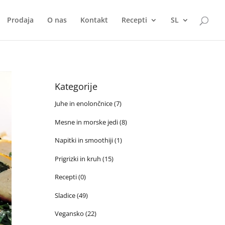
Prodaja
O nas
Kontakt
Recepti
SL
Kategorije
Juhe in enolončnice
(7)
Mesne in morske jedi
(8)
Napitki in smoothiji
(1)
Prigrizki in kruh
(15)
Recepti
(0)
Sladice
(49)
Vegansko
(22)