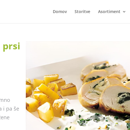
Domov
Storitve
Asortiment
 prsi
remno
a i pa še
žene