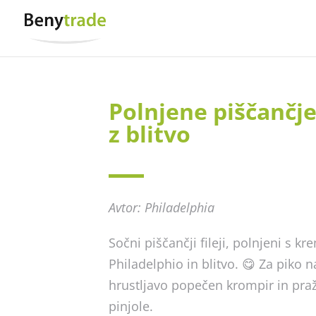
Polnjene piščančje
z blitvo
Avtor: Philadelphia
Sočni piščančji fileji, polnjeni s k
Philadelphio in blitvo. 😋 Za piko n
hrustljavo popečen krompir in pra
pinjole.