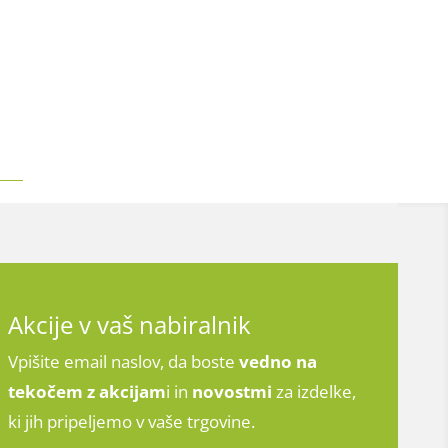
Akcije v vaš nabiralnik
Vpišite email naslov, da boste
vedno na
tekočem z
akcijam
i in
novostmi
za izdelke,
ki jih pripeljemo v vaše trgovine.