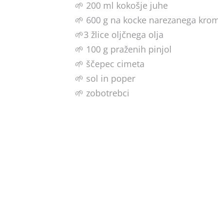
🌱 200 ml kokošje juhe
🌱 600 g na kocke narezanega krom
🌱3 žlice oljčnega olja
🌱 100 g praženih pinjol
🌱 ščepec cimeta
🌱 sol in poper
🌱 zobotrebci