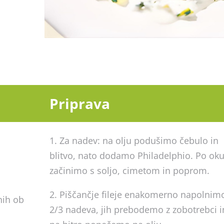
Priprava
1. Za nadev: na olju podušimo čebulo in
e
blitvo, nato dodamo Philadelphio. Po ok
začinimo s soljo, cimetom in poprom.
2. Piščančje fileje enakomerno napolnim
anih ob
2/3 nadeva, jih prebodemo z zobotrebci i