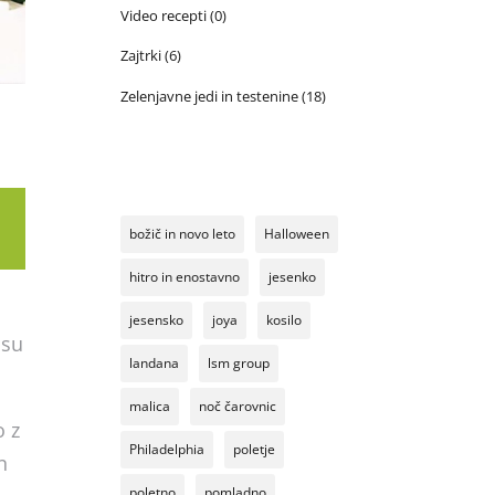
Video recepti
(0)
Zajtrki
(6)
Zelenjavne jedi in testenine
(18)
božič in novo leto
Halloween
hitro in enostavno
jesenko
jesensko
joya
kosilo
usu
landana
lsm group
malica
noč čarovnic
o z
Philadelphia
poletje
n
poletno
pomladno