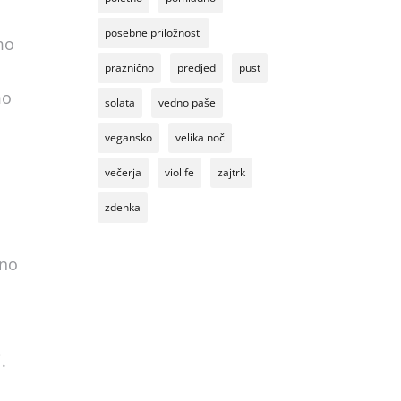
posebne priložnosti
mo
praznično
predjed
pust
mo
solata
vedno paše
vegansko
velika noč
večerja
violife
zajtrk
zdenka
eno
.