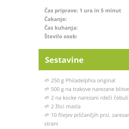
Čas priprave: 1 ura in 5 minut
Čakanje:
Čas kuhanja:
Število oseb:
Sestavine
🌱 250 g Philadelphia original
🌱 500 g na trakove narezane blitv
🌱 2 na kocke narezani rdeči čebuli
🌱 2 žlici masla
🌱 10 filejev piščančjih prsi, zarez
strani