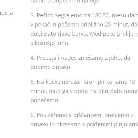
na hitro popečemo na olju.
pirja
3. Pečico segrejemo na 180 °C, meso da
v pekač in pečemo približno 25 minut, da
dobi zlato rjavo barvo. Med peko prelije
s kokošjo juho.
4. Preostali nadev zmešamo z juho, da
dobimo omako.
5. Na kocke narezan krompir kuhamo 10
minut, nato ga v ponvi na olju zlato rum
popečemo.
6. Postrežemo s piščancem, prelijemo z
omako in okrasimo s praženimi pinjolami