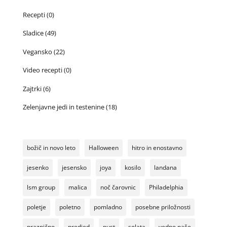
Recepti
(0)
Sladice
(49)
Vegansko
(22)
Video recepti
(0)
Zajtrki
(6)
Zelenjavne jedi in testenine
(18)
božič in novo leto
Halloween
hitro in enostavno
jesenko
jesensko
joya
kosilo
landana
lsm group
malica
noč čarovnic
Philadelphia
poletje
poletno
pomladno
posebne priložnosti
praznično
predjed
pust
solata
vedno paše