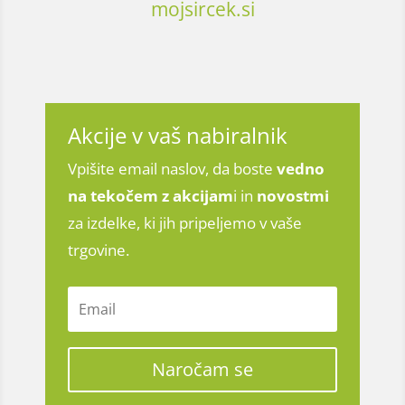
mojsircek.si
Akcije v vaš nabiralnik
Vpišite email naslov, da boste
vedno
na tekočem z
akcijam
i in
novostmi
za izdelke, ki jih pripeljemo v vaše
trgovine.
Naročam se