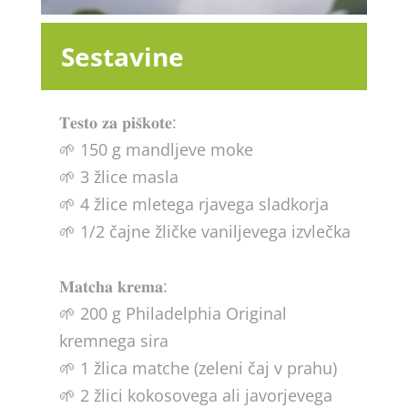
Sestavine
𝐓𝐞𝐬𝐭𝐨 𝐳𝐚 𝐩𝐢𝐬̌𝐤𝐨𝐭𝐞:
🌱 150 g mandljeve moke
🌱 3 žlice masla
🌱 4 žlice mletega rjavega sladkorja
🌱 1/2 čajne žličke vaniljevega izvlečka
𝐌𝐚𝐭𝐜𝐡𝐚 𝐤𝐫𝐞𝐦𝐚:
🌱 200 g Philadelphia Original
kremnega sira
🌱 1 žlica matche (zeleni čaj v prahu)
🌱 2 žlici kokosovega ali javorjevega