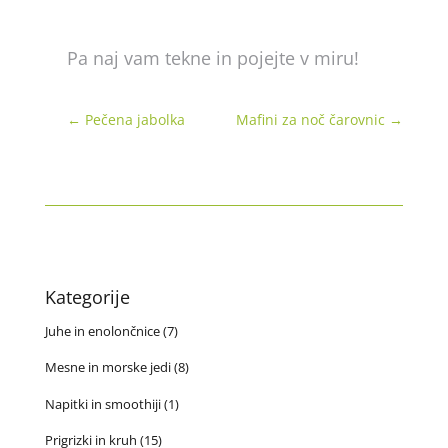
Pa naj vam tekne in pojejte v miru!
←
Pečena jabolka
Mafini za noč čarovnic
→
Kategorije
Juhe in enolončnice
(7)
Mesne in morske jedi
(8)
Napitki in smoothiji
(1)
Prigrizki in kruh
(15)