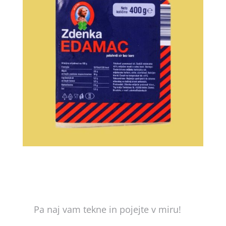
Pa naj vam tekne in pojejte v miru!