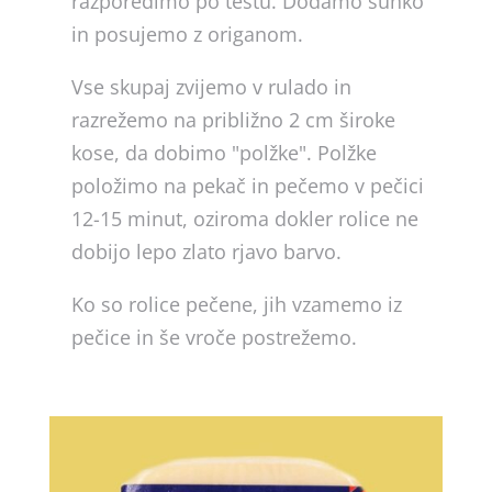
razporedimo po testu. Dodamo šunko
in posujemo z origanom.
Vse skupaj zvijemo v rulado in
razrežemo na približno 2 cm široke
kose, da dobimo "polžke". Polžke
položimo na pekač in pečemo v pečici
12-15 minut, oziroma dokler rolice ne
dobijo lepo zlato rjavo barvo.
Ko so rolice pečene, jih vzamemo iz
pečice in še vroče postrežemo.