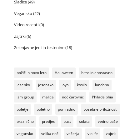
Sladice
(49)
Vegansko
(22)
Video recepti
(0)
Zajtrki
(6)
Zelenjavne jedi in testenine
(18)
božič in novo leto
Halloween
hitro in enostavno
jesenko
jesensko
joya
kosilo
landana
lsm group
malica
noč čarovnic
Philadelphia
poletje
poletno
pomladno
posebne priložnosti
praznično
predjed
pust
solata
vedno paše
vegansko
velika noč
večerja
violife
zajtrk