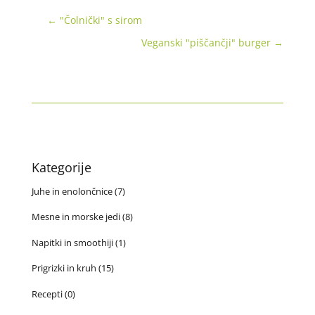
←
"Čolnički" s sirom
Veganski "piščančji" burger
→
Kategorije
Juhe in enolončnice
(7)
Mesne in morske jedi
(8)
Napitki in smoothiji
(1)
Prigrizki in kruh
(15)
Recepti
(0)