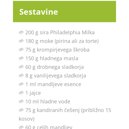
Sestavine
🌱 200 g sira Philadelphia Milka
🌱 180 g moke (pirina ali za torte)
🌱 75 g krompirjevega škroba
🌱 150 g hladnega masla
🌱 60 g drobnega sladkorja
🌱 8 g vanilijevega sladkorja
🌱 1 ml mandljeve esence
🌱 1 jajce
🌱 10 ml hladne vode
🌱 75 g kandiranih češenj (približno 15
kosov)
🌱 60 g celih mandljev