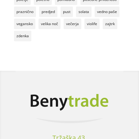
praznično
predjed
pust
solata
vedno paše
vegansko
velika noč
večerja
violife
zajtrk
zdenka
Tržaška 43,