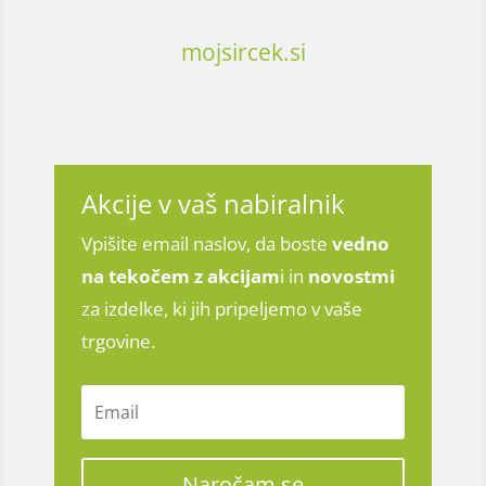
mojsircek.si
Akcije v vaš nabiralnik
Vpišite email naslov, da boste
vedno
na tekočem z
akcijam
i in
novostmi
za izdelke, ki jih pripeljemo v vaše
trgovine.
Naročam se