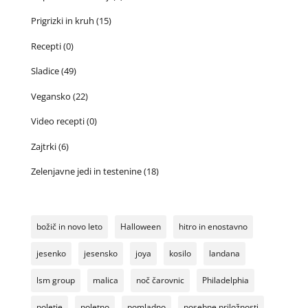
Prigrizki in kruh
(15)
Recepti
(0)
Sladice
(49)
Vegansko
(22)
Video recepti
(0)
Zajtrki
(6)
Zelenjavne jedi in testenine
(18)
božič in novo leto
Halloween
hitro in enostavno
jesenko
jesensko
joya
kosilo
landana
lsm group
malica
noč čarovnic
Philadelphia
poletje
poletno
pomladno
posebne priložnosti