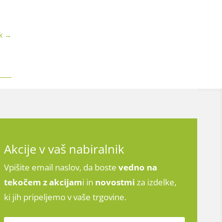
k
→
Akcije v vaš nabiralnik
Vpišite email naslov, da boste
vedno na
tekočem z
akcijam
i in
novostmi
za izdelke,
ki jih pripeljemo v vaše trgovine.