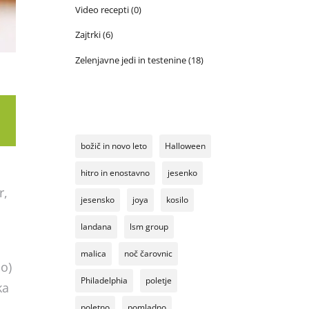
Video recepti
(0)
Zajtrki
(6)
Zelenjavne jedi in testenine
(18)
božič in novo leto
Halloween
hitro in enostavno
jesenko
r,
jesensko
joya
kosilo
landana
lsm group
malica
noč čarovnic
o)
Philadelphia
poletje
ka
poletno
pomladno