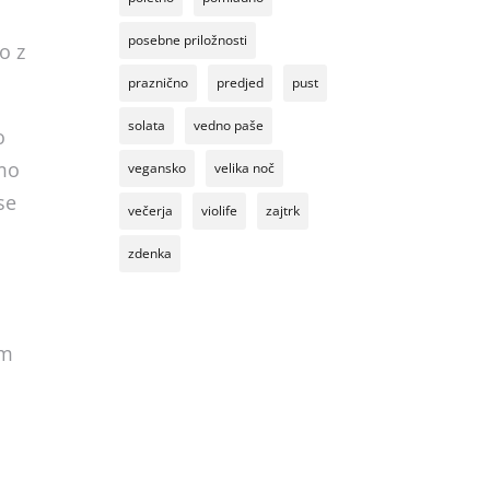
posebne priložnosti
o z
praznično
predjed
pust
solata
vedno paše
o
mo
vegansko
velika noč
se
večerja
violife
zajtrk
zdenka
im