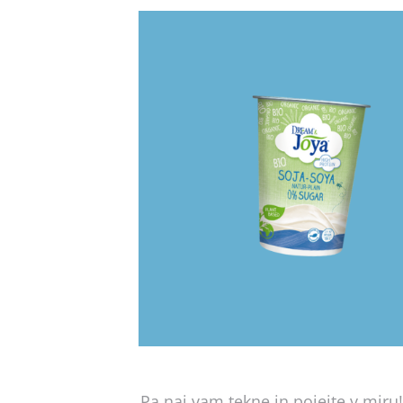
Pa naj vam tekne in pojejte v miru