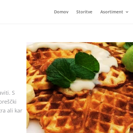
Domov
Storitve
Asortiment
viti. S
oreščki
ra ali kar