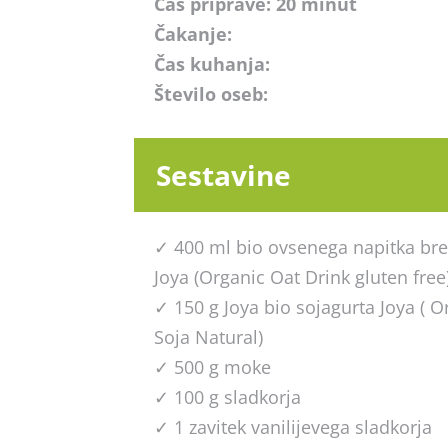
Čas priprave: 20 minut
Čakanje:
Čas kuhanja:
Število oseb:
Sestavine
✓ 400 ml bio ovsenega napitka bre
Joya (Organic Oat Drink gluten free
✓ 150 g Joya bio sojagurta Joya ( O
Soja Natural)
✓ 500 g moke
✓ 100 g sladkorja
✓ 1 zavitek vanilijevega sladkorja