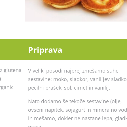
Priprava
z glutena
V veliki posodi najprej zmešamo suhe
)
sestavine: moko, sladkor, vanilijev sladko
rganic
pecilni prašek, sol, cimet in vanilij.
Nato dodamo še tekoče sestavine (olje,
ovseni napitek, sojagurt in mineralno vod
in mešamo, dokler ne nastane lepa, glad
masa.