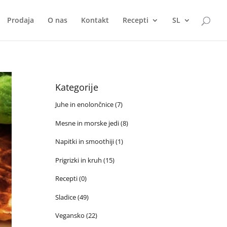
Prodaja
O nas
Kontakt
Recepti
SL
Kategorije
Juhe in enolončnice
(7)
Mesne in morske jedi
(8)
Napitki in smoothiji
(1)
Prigrizki in kruh
(15)
Recepti
(0)
Sladice
(49)
Vegansko
(22)