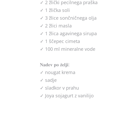
✓ 2 žlički pecilnega praška
✓ 1 žlička soli
✓ 3 žlice sončničnega olja
✓ 2 žlici masla
✓ 1 žlica agavinega sirupa
✓ 1 ščepec cimeta
✓ 100 ml mineralne vode
𝐍𝐚𝐝𝐞𝐯 𝐩𝐨 𝐳̌𝐞𝐥𝐣𝐢:
✓ nougat krema
✓ sadje
✓ sladkor v prahu
✓ Joya sojagurt z vanilijo