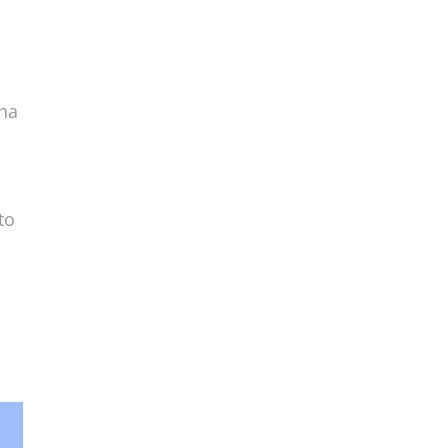
 na
to