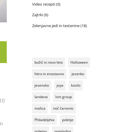
Video recepti
(0)
Zajtrki
(6)
Zelenjavne jedi in testenine
(18)
božič in novo leto
Halloween
hitro in enostavno
jesenko
jesensko
joya
kosilo
landana
lsm group
10
malica
noč čarovnic
Philadelphia
poletje
em
poletno
pomladno