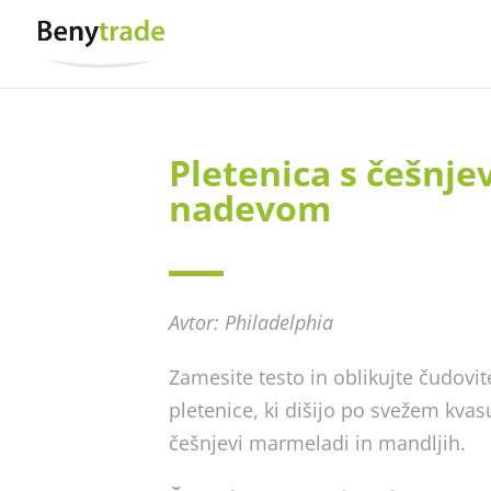
Pletenica s češnje
nadevom
Avtor: Philadelphia
Zamesite testo in oblikujte čudovit
pletenice, ki dišijo po svežem kvas
češnjevi marmeladi in mandljih.