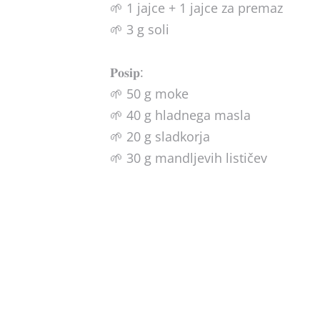
🌱 1 jajce + 1 jajce za premaz
🌱 3 g soli
𝐏𝐨𝐬𝐢𝐩:
🌱 50 g moke
🌱 40 g hladnega masla
🌱 20 g sladkorja
🌱 30 g mandljevih lističev