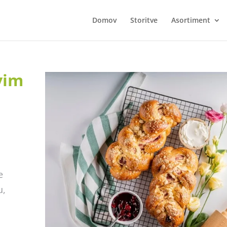
Domov
Storitve
Asortiment
vim
e
u,