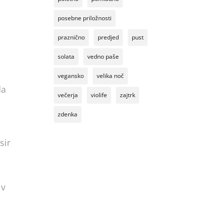
posebne priložnosti
praznično
predjed
pust
solata
vedno paše
vegansko
velika noč
da
večerja
violife
zajtrk
zdenka
sir
 v
,