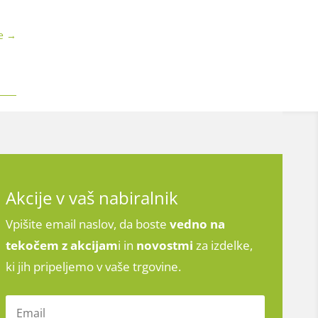
e
→
Akcije v vaš nabiralnik
Vpišite email naslov, da boste
vedno na
tekočem z
akcijam
i in
novostmi
za izdelke,
ki jih pripeljemo v vaše trgovine.