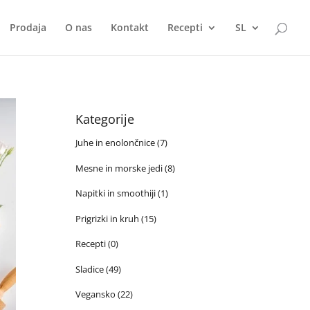
Prodaja
O nas
Kontakt
Recepti
SL
Kategorije
Juhe in enolončnice
(7)
Mesne in morske jedi
(8)
Napitki in smoothiji
(1)
Prigrizki in kruh
(15)
Recepti
(0)
Sladice
(49)
Vegansko
(22)