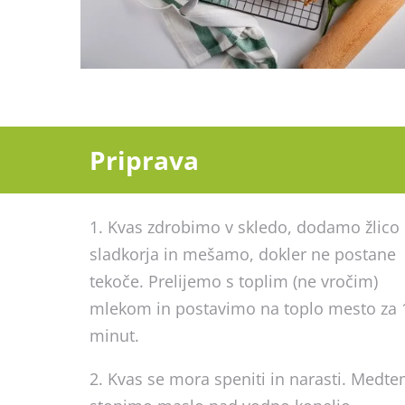
Priprava
1. Kvas zdrobimo v skledo, dodamo žlico
sladkorja in mešamo, dokler ne postane
tekoče. Prelijemo s toplim (ne vročim)
mlekom in postavimo na toplo mesto za 
minut.
2. Kvas se mora speniti in narasti. Medt