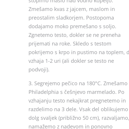
stopimo maslo nad vodno kopeljo.
Zmešamo kvas z jajcem, maslom in
preostalim sladkorjem. Postopoma
dodajamo moko premešano s soljo.
Zgnetemo testo, dokler se ne preneha
prijemati na roke. Skledo s testom
pokrijemo s krpo in pustimo na toplem, 
vzhaja 1-2 uri (ali dokler se testo ne
podvoji).
3. Segrejemo pečico na 180°C. Zmešamo 
Philadelphia s češnjevo marmelado. Po
vzhajanju testo nekajkrat pregnetemo in
razdelimo na 3 dele. Vsak del oblikujemo
dolg svaljek (približno 50 cm), razvaljamo
namažemo z nadevom in ponovno