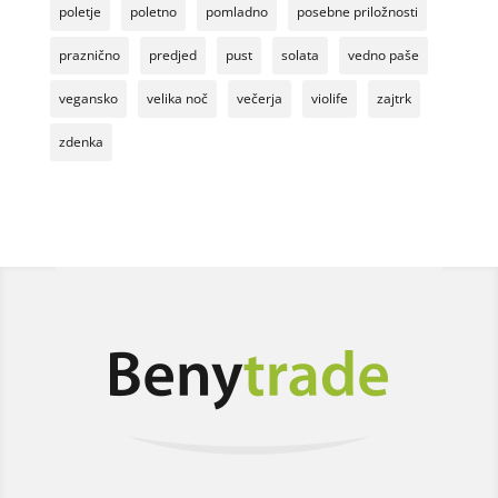
poletje
poletno
pomladno
posebne priložnosti
praznično
predjed
pust
solata
vedno paše
vegansko
velika noč
večerja
violife
zajtrk
zdenka