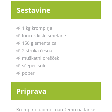
Sestavine
🌱 1 kg krompirja
🌱 lonček kisle smetane
🌱 150 g ementalca
🌱 2 stroka česna
🌱 muškatni orešček
🌱 ščepec soli
🌱 poper
Priprava
Krompir olupimo, narežemo na tanke