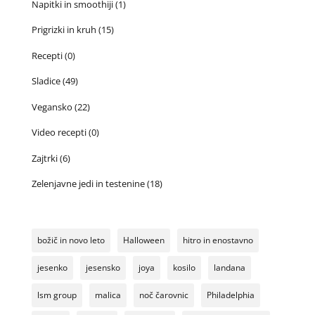
Napitki in smoothiji
(1)
Prigrizki in kruh
(15)
Recepti
(0)
Sladice
(49)
Vegansko
(22)
Video recepti
(0)
Zajtrki
(6)
Zelenjavne jedi in testenine
(18)
božič in novo leto
Halloween
hitro in enostavno
jesenko
jesensko
joya
kosilo
landana
lsm group
malica
noč čarovnic
Philadelphia